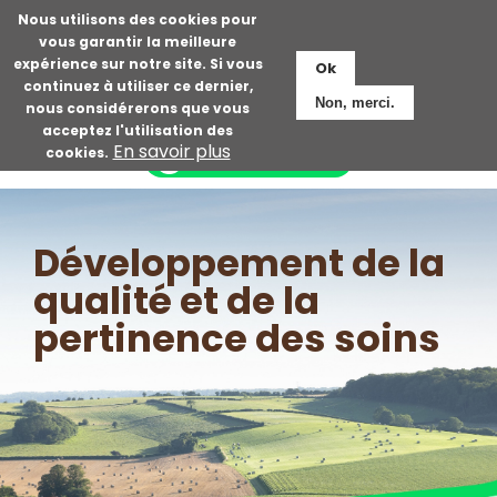
Aller
Nous utilisons des cookies pour
au
vous garantir la meilleure
expérience sur notre site. Si vous
Ok
contenu
continuez à utiliser ce dernier,
principal
Non, merci.
nous considérerons que vous
Espace adhérent
acceptez l'utilisation des
En savoir plus
cookies.
Devenir adhérent
Développement de la
qualité et de la
pertinence des soins